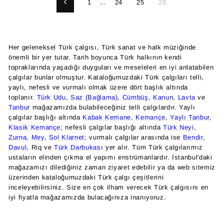
1
…
24
25
26
Önceki
Her geleneksel Türk çalgısı, Türk sanat ve halk müziğinde
önemli bir yer tutar. Tarih boyunca Türk halkının kendi
topraklarında yaşadığı duyguları ve meseleleri en iyi anlatabilen
çalgılar bunlar olmuştur. Kataloğumuzdaki Türk çalgıları telli,
yaylı, nefesli ve vurmalı olmak üzere dört başlık altında
toplanır.
Türk Udu
,
Saz (Bağlama)
,
Cümbüş
,
Kanun
,
Lavta
ve
Tanbur
mağazamızda bulabileceğiniz telli çalgılardır. Yaylı
çalgılar başlığı altında
Kabak Kemane,
Kemançe
,
Yaylı Tanbur
,
Klasik Kemançe
; nefesli çalgılar başlığı altında
Türk Neyi
,
Zurna
,
Mey
,
Sol Klarnet
; vurmalı çalgılar arasında ise
Bendir
,
Davul
,
Riq
ve
Türk Darbukası
yer alır. Tüm Türk çalgılarımız
ustaların elinden çıkma el yapımı enstrümanlardır. İstanbul'daki
mağazamızı dilediğiniz zaman ziyaret edebilir ya da web sitemiz
üzerinden kataloğumuzdaki Türk çalgı çeşitlerini
inceleyebilirsiniz. Size en çok ilham verecek Türk çalgısını en
iyi fiyatla mağazamızda bulacağınıza inanıyoruz.