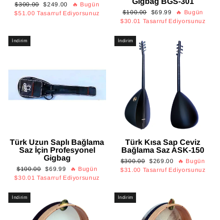
Gigbag BGS-301
Normal
İndirimli
$300.00
$249.00
🔥 Bugün
Normal
İndirimli
$100.00
$69.99
🔥 Bugün
fiyat
fiyat
$51.00
Tasarruf Ediyorsunuz
fiyat
fiyat
$30.01
Tasarruf Ediyorsunuz
İndirim
İndirim
Türk Uzun Saplı Bağlama
Türk Kısa Sap Ceviz
Saz İçin Profesyonel
Bağlama Saz ASK-150
Gigbag
Normal
İndirimli
$300.00
$269.00
🔥 Bugün
Normal
İndirimli
$100.00
$69.99
🔥 Bugün
fiyat
fiyat
$31.00
Tasarruf Ediyorsunuz
fiyat
fiyat
$30.01
Tasarruf Ediyorsunuz
İndirim
İndirim