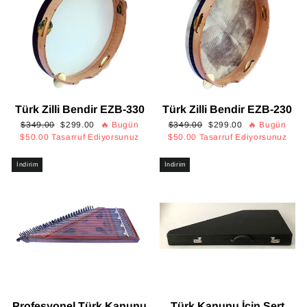
Türk Zilli Bendir EZB-330
Türk Zilli Bendir EZB-230
Normal
İndirimli
Normal
İndirimli
$349.00
$299.00
🔥 Bugün
$349.00
$299.00
🔥 Bugün
fiyat
fiyat
fiyat
fiyat
$50.00
Tasarruf Ediyorsunuz
$50.00
Tasarruf Ediyorsunuz
İndirim
İndirim
Profesyonel Türk Kanunu
Türk Kanunu İçin Sert