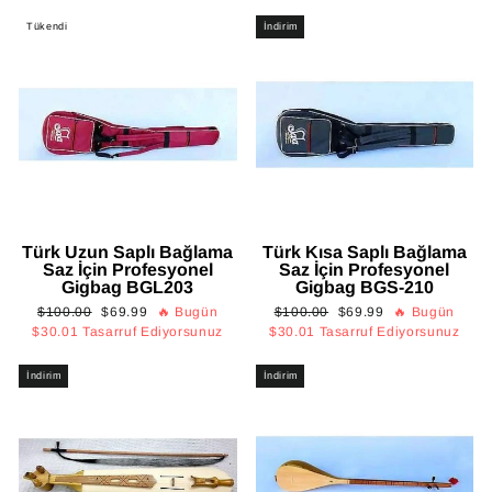
Tükendi
İndirim
Türk Uzun Saplı Bağlama
Türk Kısa Saplı Bağlama
Saz İçin Profesyonel
Saz İçin Profesyonel
Gigbag BGL203
Gigbag BGS-210
Normal
İndirimli
Normal
İndirimli
$100.00
$69.99
🔥 Bugün
$100.00
$69.99
🔥 Bugün
fiyat
fiyat
fiyat
fiyat
$30.01
Tasarruf Ediyorsunuz
$30.01
Tasarruf Ediyorsunuz
İndirim
İndirim