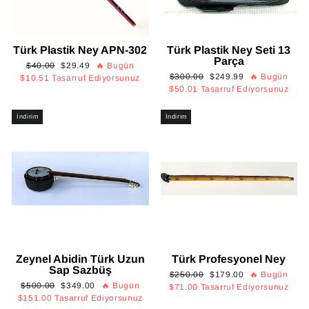
Türk Plastik Ney APN-302
Türk Plastik Ney Seti 13
Parça
Normal
İndirimli
$40.00
$29.49
🔥 Bugün
Normal
İndirimli
$300.00
$249.99
🔥 Bugün
fiyat
fiyat
$10.51
Tasarruf Ediyorsunuz
fiyat
fiyat
$50.01
Tasarruf Ediyorsunuz
İndirim
İndirim
Zeynel Abidin Türk Uzun
Türk Profesyonel Ney
Sap Sazbüş
Normal
İndirimli
$250.00
$179.00
🔥 Bugün
Normal
İndirimli
$500.00
$349.00
🔥 Bugün
fiyat
fiyat
$71.00
Tasarruf Ediyorsunuz
fiyat
fiyat
$151.00
Tasarruf Ediyorsunuz