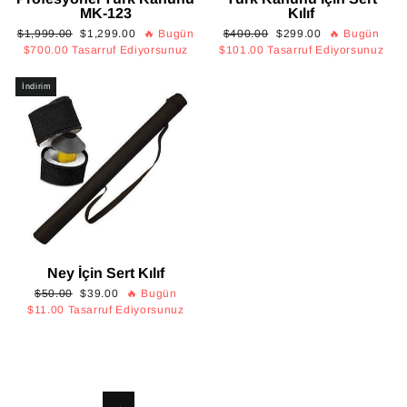
MK-123
Kılıf
Normal
İndirimli
Normal
İndirimli
$1,999.00
$1,299.00
🔥 Bugün
$400.00
$299.00
🔥 Bugün
fiyat
fiyat
fiyat
fiyat
$700.00
Tasarruf Ediyorsunuz
$101.00
Tasarruf Ediyorsunuz
İndirim
Ney İçin Sert Kılıf
Normal
İndirimli
$50.00
$39.00
🔥 Bugün
fiyat
fiyat
$11.00
Tasarruf Ediyorsunuz