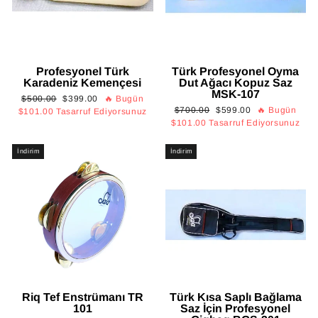
Profesyonel Türk
Türk Profesyonel Oyma
Karadeniz Kemençesi
Dut Ağacı Kopuz Saz
MSK-107
Normal
İndirimli
$500.00
$399.00
🔥 Bugün
Normal
İndirimli
$700.00
$599.00
🔥 Bugün
fiyat
fiyat
$101.00
Tasarruf Ediyorsunuz
fiyat
fiyat
$101.00
Tasarruf Ediyorsunuz
İndirim
İndirim
Riq Tef Enstrümanı TR
Türk Kısa Saplı Bağlama
101
Saz İçin Profesyonel