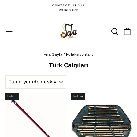
İçeriğe
CONTACT US VIA
atla
WHATSAPP
Slayt
gösterisini
duraklat
Site gezinmesi
Ara
S
Ana Sayfa
/
Koleksiyonlar
/
Türk Çalgıları
SIRALA
İndirim
İndirim