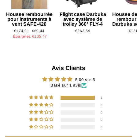
Housse rembourrée
Flight case Darbuka
Housse de
pour instruments à
avec système de
rembour
vent SAFE-420
trolley 360° FLY-4
Darbuka s
Prix
Prix
€174,91
€69,44
€263,59
€13
régulier
réduit
Épargnez €105,47
Avis Clients
5.00 sur 5
Basé sur 1 avis
1
0
0
0
0