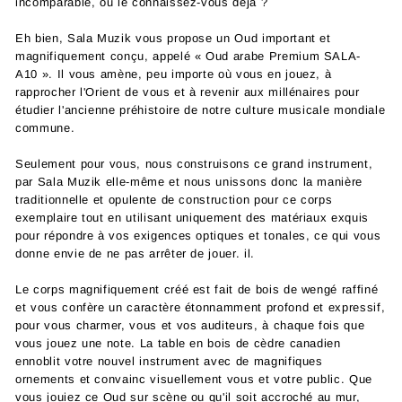
incomparable, ou le connaissez-vous déjà ?
Eh bien, Sala Muzik vous propose un Oud important et
magnifiquement conçu, appelé « Oud arabe Premium SALA-
A10 ». Il vous amène, peu importe où vous en jouez, à
rapprocher l'Orient de vous et à revenir aux millénaires pour
étudier l'ancienne préhistoire de notre culture musicale mondiale
commune.
Seulement pour vous, nous construisons ce grand instrument,
par Sala Muzik elle-même et nous unissons donc la manière
traditionnelle et opulente de construction pour ce corps
exemplaire tout en utilisant uniquement des matériaux exquis
pour répondre à vos exigences optiques et tonales, ce qui vous
donne envie de ne pas arrêter de jouer. il.
Le corps magnifiquement créé est fait de bois de wengé raffiné
et vous confère un caractère étonnamment profond et expressif,
pour vous charmer, vous et vos auditeurs, à chaque fois que
vous jouez une note. La table en bois de cèdre canadien
ennoblit votre nouvel instrument avec de magnifiques
ornements et convainc visuellement vous et votre public. Que
vous jouiez ce Oud sur scène ou qu'il soit accroché au mur,