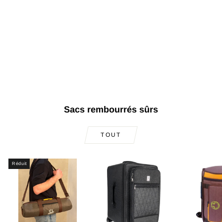
Oud arabe haut de
gamme SALA-A10
€1.757,00
Sacs rembourrés sûrs
TOUT
Réduit