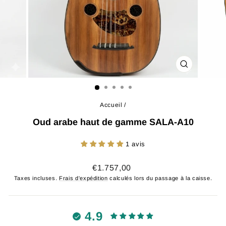
FERMER
(ESC)
Accueil
/
Oud arabe haut de gamme SALA-A10
1 avis
Prix
€1.757,00
régulier
Taxes incluses.
Frais d'expédition
calculés lors du passage à la caisse.
4.9