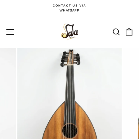
Passer
CONTACT US VIA
au
WHATSAPP
Diaporama
Pause
contenu
Navigation
Reche
P