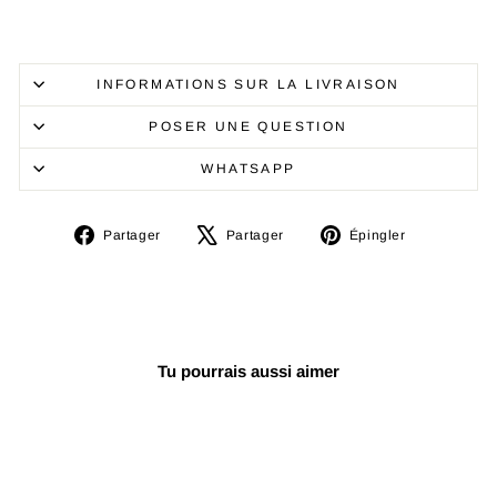
INFORMATIONS SUR LA LIVRAISON
POSER UNE QUESTION
WHATSAPP
Partager
Tweeter
Épingler
Partager
Partager
Épingler
sur
sur
sur
Facebook
X
Pinterest
Tu pourrais aussi aimer