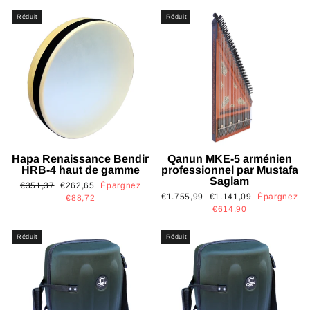
Réduit
Réduit
Hapa Renaissance Bendir
Qanun MKE-5 arménien
HRB-4 haut de gamme
professionnel par Mustafa
Saglam
Prix
Prix
€351,37
€262,65
Épargnez
Prix
Prix
€1.755,99
€1.141,09
Épargnez
régulier
réduit
€88,72
régulier
réduit
€614,90
Réduit
Réduit