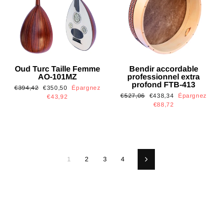
Oud Turc Taille Femme
Bendir accordable
AO-101MZ
professionnel extra
profond FTB-413
Prix
Prix
€394,42
€350,50
Épargnez
Prix
Prix
€527,06
€438,34
Épargnez
régulier
réduit
€43,92
régulier
réduit
€88,72
1
2
3
4
Suivant