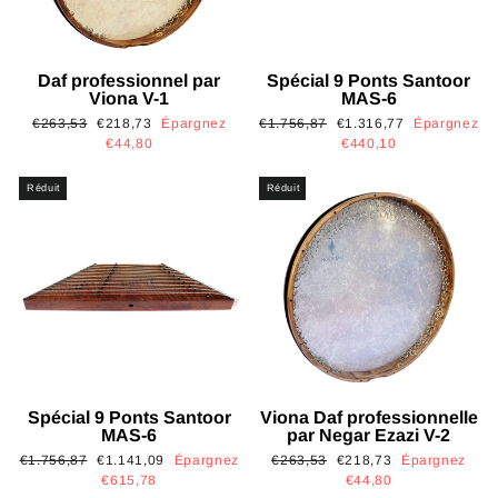
Daf professionnel par
Spécial 9 Ponts Santoor
Viona V-1
MAS-6
Prix
Prix
Prix
Prix
€263,53
€218,73
Épargnez
€1.756,87
€1.316,77
Épargnez
régulier
réduit
régulier
réduit
€44,80
€440,10
Réduit
Réduit
Spécial 9 Ponts Santoor
Viona Daf professionnelle
MAS-6
par Negar Ezazi V-2
Prix
Prix
Prix
Prix
€1.756,87
€1.141,09
Épargnez
€263,53
€218,73
Épargnez
régulier
réduit
régulier
réduit
€615,78
€44,80