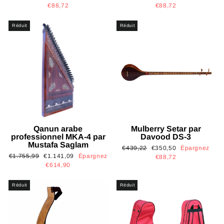
régulier
réduit
régulier
réduit
€88,72
€88,72
Réduit
Réduit
Qanun arabe
Mulberry Setar par
professionnel MKA-4 par
Davood DS-3
Mustafa Saglam
Prix
Prix
€439,22
€350,50
Épargnez
Prix
Prix
€1.755,99
€1.141,09
Épargnez
régulier
réduit
€88,72
régulier
réduit
€614,90
Réduit
Réduit