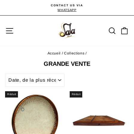
Passer
CONTACT US VIA
au
WHATSAPP
Diaporama
Pause
contenu
Navigation
Reche
P
Accueil
/
Collections
/
GRANDE VENTE
APPLIQUER
Réduit
Réduit