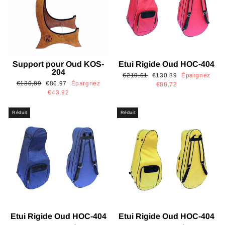
Support pour Oud KOS-
Etui Rigide Oud HOC-404
204
Prix
Prix
€219,61
€130,89
Épargnez
Prix
Prix
€130,89
€86,97
Épargnez
régulier
réduit
€88,72
régulier
réduit
€43,92
Réduit
Réduit
Etui Rigide Oud HOC-404
Etui Rigide Oud HOC-404