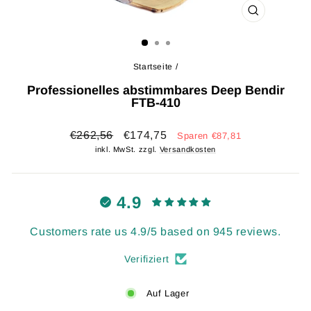
SCHLIESSEN 
ESC)
Startseite
/
Professionelles abstimmbares Deep Bendir
FTB-410
Normaler
Sonderpreis
€262,56
€174,75
Sparen €87,81
Preis
inkl. MwSt. zzgl.
Versandkosten
4.9
Customers rate us 4.9/5 based on 945 reviews.
Verifiziert
Auf Lager