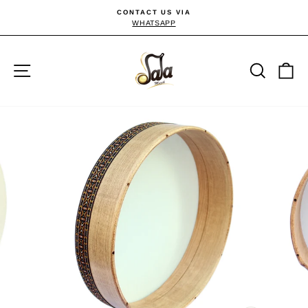
Direkt
CONTACT US VIA
zum
WHATSAPP
Pause
Diashow
Inhalt
Seitennavigation
Suche
E