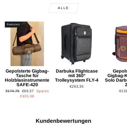
ALLE
Reduziert
Gepolsterte Gigbag-
Darbuka Flightcase
Gepols
Tasche für
mit 360°
Gigbag-K
Holzblasinstrumente
Trolleysystem FLY-4
Solo Dar
SAFE-420
€263,35
Normaler
Sonderpreis
€174,75
€69,37
Sparen
€13
Preis
€105,38
Kundenbewertungen