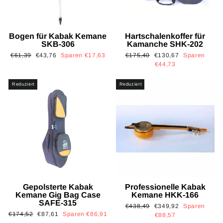
Bogen für Kabak Kemane
Hartschalenkoffer für
SKB-306
Kamanche SHK-202
Normaler
Sonderpreis
Normaler
Sonderpreis
€61,39
€43,76
Sparen €17,63
€175,40
€130,67
Sparen
Preis
Preis
€44,73
Reduziert
Reduziert
Gepolsterte Kabak
Professionelle Kabak
Kemane Gig Bag Case
Kemane HKK-166
SAFE-315
Normaler
Sonderpreis
€438,49
€349,92
Sparen
Normaler
Sonderpreis
€174,52
€87,61
Sparen €86,91
Preis
€88,57
Preis