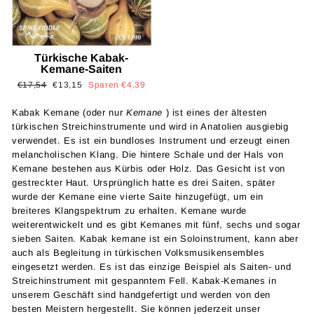
Türkische Kabak-
Kemane-Saiten
Normaler
Sonderpreis
€17,54
€13,15
Sparen €4,39
Preis
Kabak Kemane (oder nur
Kemane
)
ist eines der ältesten
türkischen Streichinstrumente und wird in Anatolien ausgiebig
verwendet. Es ist ein bundloses Instrument und erzeugt einen
melancholischen Klang. Die hintere Schale und der Hals von
Kemane bestehen aus Kürbis oder Holz. Das Gesicht ist von
gestreckter Haut. Ursprünglich hatte es drei Saiten, später
wurde der Kemane eine vierte Saite hinzugefügt, um ein
breiteres Klangspektrum zu erhalten. Kemane wurde
weiterentwickelt und es gibt Kemanes mit fünf, sechs und sogar
sieben Saiten. Kabak kemane ist ein Soloinstrument, kann aber
auch als Begleitung in türkischen Volksmusikensembles
eingesetzt werden. Es ist das einzige Beispiel als Saiten- und
Streichinstrument mit gespanntem Fell. Kabak-Kemanes in
unserem Geschäft sind handgefertigt und werden von den
besten Meistern hergestellt. Sie können jederzeit unser