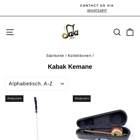
Direkt
CONTACT US VIA
zum
WHATSAPP
Pause
Diashow
Inhalt
Seitennavigation
Suche
E
Startseite
/
Kollektionen
/
Kabak Kemane
SORTIEREN
Reduziert
Reduziert