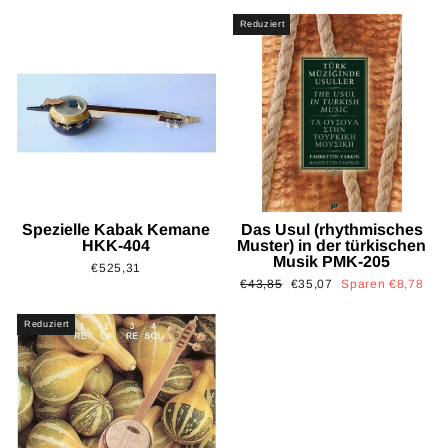
Reduziert
Spezielle Kabak Kemane
Das Usul (rhythmisches
HKK-404
Muster) in der türkischen
Musik PMK-205
€525,31
Normaler
Sonderpreis
€43,85
€35,07
Sparen €8,78
Preis
Reduziert