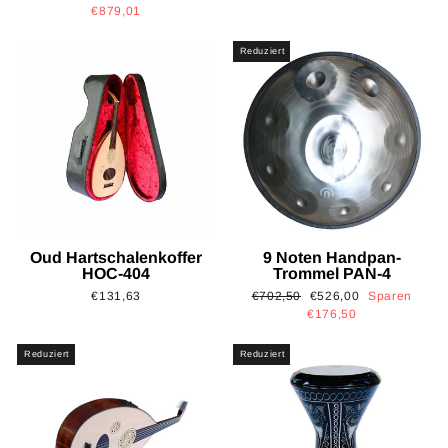
Preis
€879,01
Reduziert
Oud Hartschalenkoffer
9 Noten Handpan-
HOC-404
Trommel PAN-4
Normaler
Sonderpreis
€131,63
€702,50
€526,00
Sparen
Preis
€176,50
Reduziert
Reduziert