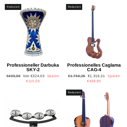
Reduziert
Reduziert
Professioneller Darbuka
Professionelles Caglama
SKY-2
CAG-4
Normaler
Sonderpreis
Normaler
Sonderpreis
€439,06
Von €324,03
Sparen
€1.756,26
€1.316,31
Sparen
Preis
Preis
€115,03
€439,95
Reduziert