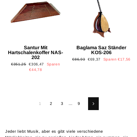
Santur Mit
Baglama Saz Ständer
Hartschalenkoffer NAS-
KOS-206
202
Normaler
Sonderpreis
€86,93
€69,37
Sparen €17,56
Normaler
Sonderpreis
€351,25
€306,47
Sparen
Preis
Preis
€44,78
1
2
3
…
9
Vorwärts
Jeder liebt Musik, aber es gibt viele verschiedene