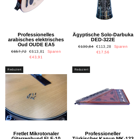
Professionelles
Ägyptische Solo-Darbuka
arabisches elektrisches
DED-322E
Oud OUDE EA5
Normaler
Sonderpreis
€130,84
€113,28
Sparen
Normaler
Sonderpreis
€657,72
€613,81
Sparen
Preis
€17,56
Preis
€43,91
Reduziert
Reduziert
Fretlet Mikrotonaler
Professioneller
Gitarrenbund FLF-10
Türkischer Kanun MK-123