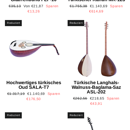
Normaler
Sonderpreis
Normaler
Sonderpreis
€35,13
Von €21,87
Sparen
€1.755,38
€1.140,69
Sparen
Preis
Preis
€13,26
€614,69
Reduziert
Reduziert
Hochwertiges türkisches
Türkische Langhals-
Oud SALA-T7
Walnuss-Baglama-Saz
ASL-202
Normaler
Sonderpreis
€1.317,19
€1.140,69
Sparen
Normaler
Sonderpreis
€262,56
€218,65
Sparen
Preis
€176,50
Preis
€43,91
Reduziert
Reduziert