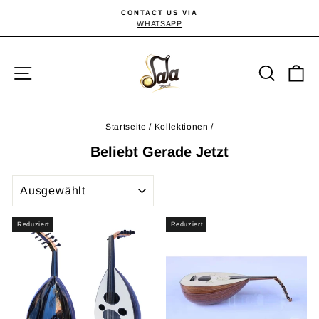
Direkt
CONTACT US VIA
zum
WHATSAPP
Pause
Diashow
Inhalt
Seitennavigation
Suche
E
Startseite
/
Kollektionen
/
Beliebt Gerade Jetzt
SORTIEREN
Reduziert
Reduziert