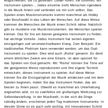
Möglichkeiten, sie zu genießen. Lieder hören, sie summen, ein
Instrument spielen… Jedes einzelne zieht Menschen irgendwie
in die Musik hinein und verbindet sie mit sich selbst. Das
Spielen eines Musikinstruments kommt manchmal als Hobby
oder Berufswahl in das Leben der Menschen. Auf diese Weise
kommen die Menschen der Musik einen Schritt näher. Natürlich
gibt es Hunderte von Musikinstrumenten, die Menschen spielen
können. Das für Sie am besten geeignete Instrument zu finden,
hat wichtige Vorteile. Jedes Instrument hat seinen eigenen
einzigartigen und unverwechselbaren Klang. Zum Beispiel; Ein
traditionelles Plektrum kann verwendet werden, um das Oud-
Instrument zu spielen. Dies wird auch „Risha“ genannt. Es dient
einem ähnlichen Zweck wie eine Gitarre, ist aber speziell für
das Spielen von Oud gemacht. Mit "Risha" können Sie Töne auf
die geeignetste Weise reproduzieren und Ihre eigene Technik
entwickeln, dieses Instrument zu spielen. Auf diese Weise
können Sie die Einzigartigkeit der Musik entdecken und mit dem
Spielen beginnen, indem Sie das Instrument finden, das am
besten zu Ihnen passt. Obwohl es manchmal als Unterhaltung
angesehen wird, ist es zweifellos ein großartiges Werkzeug zur
Selbstdarstellung. In der Musikwelt, in der sich die Dinge
ständig ändern, erscheinen jeden Tag modernere Instrumente. In
diesem Sinne ist es auch sehr wichtig, mit Innovationen Schritt