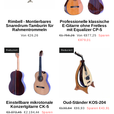
Rimbell - Montierbares
Professionelle klassische
Snaredrum-Tamburin für
E-Gitarre ohne Fretless
Rahmentrommeln
mit Equalizer CP-5
Normaler
Sonderpreis
Von €26,26
€1.756,26
Von €877,25
Sparen
Preis
€879,01
Reduziert
Reduziert
Einstellbare mikrotonale
Oud-Ständer KOS-204
Konzertgitarre CK-5
Normaler
Sonderpreis
€130,84
€86,93
Sparen €43,91
Normaler
Sonderpreis
€3.073,45
€2.194,44
Sparen
Preis