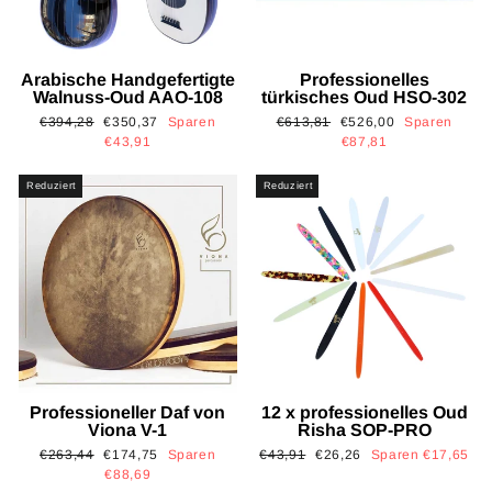
Arabische Handgefertigte
Professionelles
Walnuss-Oud AAO-108
türkisches Oud HSO-302
Normaler
Sonderpreis
Normaler
Sonderpreis
€394,28
€350,37
Sparen
€613,81
€526,00
Sparen
Preis
Preis
€43,91
€87,81
Reduziert
Reduziert
Professioneller Daf von
12 x professionelles Oud
Viona V-1
Risha SOP-PRO
Normaler
Sonderpreis
Normaler
Sonderpreis
€263,44
€174,75
Sparen
€43,91
€26,26
Sparen €17,65
Preis
Preis
€88,69