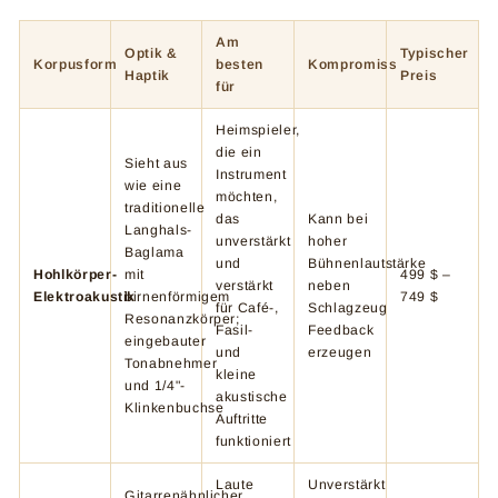
Am
Optik &
Typischer
Korpusform
besten
Kompromiss
Haptik
Preis
für
Heimspieler,
die ein
Sieht aus
Instrument
wie eine
möchten,
traditionelle
das
Kann bei
Langhals-
unverstärkt
hoher
Baglama
und
Bühnenlautstärke
Hohlkörper-
mit
499 $ –
verstärkt
neben
Elektroakustik
birnenförmigem
749 $
für Café-,
Schlagzeug
Resonanzkörper;
Fasil-
Feedback
eingebauter
und
erzeugen
Tonabnehmer
kleine
und 1/4"-
akustische
Klinkenbuchse
Auftritte
funktioniert
Laute
Unverstärkt
Gitarrenähnlicher