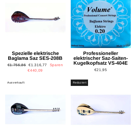
Spezielle elektrische
Professioneller
Baglama Saz SES-208B
elektrischer Saz-Saiten-
Kugelkopfsatz VS-404E
Normaler
Sonderpreis
€1.756,86
€1.316,77
Sparen
€21,95
Preis
€440,09
Ausverkauft
Reduziert