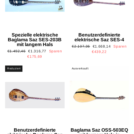
Spezielle elektrische
Benutzerdefinierte
Baglama Saz SES-203B
elektrische Saz SES-4
mit langem Hals
Normaler
Sonderpreis
€2.107,36
€1.668,14
Sparen
Normaler
Sonderpreis
€1.492,46
€1.316,77
Sparen
Preis
€439,22
Preis
€175,69
Reduziert
Ausverkauft
Benutzerdefinierte
Baglama Saz OSS-503EQ