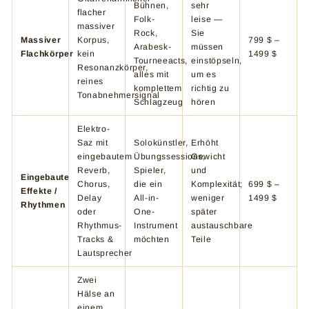
Bühnen,
sehr
flacher
Folk-
leise —
massiver
Rock,
Sie
Massiver
Korpus,
799 $ –
Arabesk-
müssen
Flachkörper
kein
1499 $
Tourneeacts,
einstöpseln,
Resonanzkörper,
alles mit
um es
reines
komplettem
richtig zu
Tonabnehmersignal
Schlagzeug
hören
Elektro-
Saz mit
Solokünstler,
Erhöht
eingebautem
Übungssessions,
Gewicht
Reverb,
Spieler,
und
Eingebaute
Chorus,
die ein
Komplexität;
699 $ –
Effekte /
Delay
All-in-
weniger
1499 $
Rhythmen
oder
One-
später
Rhythmus-
Instrument
austauschbare
Tracks &
möchten
Teile
Lautsprecher
Zwei
Hälse an
einem