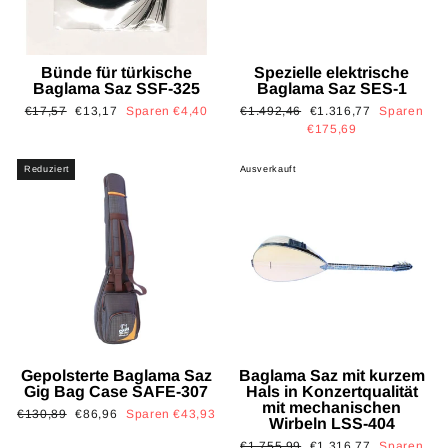
Bünde für türkische
Spezielle elektrische
Baglama Saz SSF-325
Baglama Saz SES-1
Normaler
Sonderpreis
Normaler
Sonderpreis
€17,57
€13,17
Sparen €4,40
€1.492,46
€1.316,77
Sparen
Preis
Preis
€175,69
Reduziert
Ausverkauft
Gepolsterte Baglama Saz
Baglama Saz mit kurzem
Gig Bag Case SAFE-307
Hals in Konzertqualität
mit mechanischen
Normaler
Sonderpreis
€130,89
€86,96
Sparen €43,93
Wirbeln LSS-404
Preis
Normaler
Sonderpreis
€1.755,99
€1.316,77
Sparen