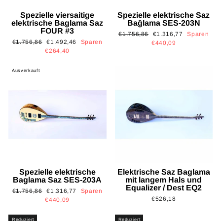
Spezielle viersaitige
Spezielle elektrische Saz
elektrische Baglama Saz
Bağlama SES-203N
FOUR #3
Normaler
Sonderpreis
€1.756,86
€1.316,77
Sparen
Normaler
Sonderpreis
€1.756,86
€1.492,46
Sparen
Preis
€440,09
Preis
€264,40
Ausverkauft
Spezielle elektrische
Elektrische Saz Baglama
Baglama Saz SES-203A
mit langem Hals und
Equalizer / Dest EQ2
Normaler
Sonderpreis
€1.756,86
€1.316,77
Sparen
€526,18
Preis
€440,09
Reduziert
Reduziert