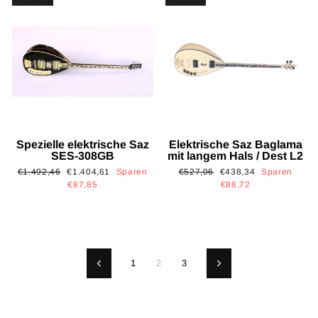
Spezielle elektrische Saz
Elektrische Saz Baglama
SES-308GB
mit langem Hals / Dest L2
Normaler
Sonderpreis
Normaler
Sonderpreis
€1.492,46
€1.404,61
Sparen
€527,06
€438,34
Sparen
Preis
Preis
€87,85
€88,72
1
2
3
Zurück
Vorwärts