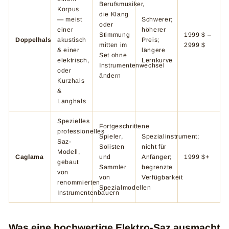
Berufsmusiker,
Korpus
die Klang
— meist
Schwerer;
oder
einer
höherer
Stimmung
1999 $ –
Doppelhals
akustisch
Preis;
mitten im
2999 $
& einer
längere
Set ohne
elektrisch,
Lernkurve
Instrumentenwechsel
oder
ändern
Kurzhals
&
Langhals
Spezielles
Fortgeschrittene
professionelles
Spieler,
Spezialinstrument;
Saz-
Solisten
nicht für
Modell,
Caglama
und
Anfänger;
1999 $+
gebaut
Sammler
begrenzte
von
von
Verfügbarkeit
renommierten
Spezialmodellen
Instrumentenbauern
Was eine hochwertige Elektro-Saz ausmacht