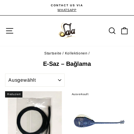
Direkt
CONTACT US VIA
zum
WHATSAPP
Pause
Diashow
Inhalt
Seitennavigation
Suche
E
Startseite
/
Kollektionen
/
E-Saz – Bağlama
SORTIEREN
Reduziert
Ausverkauft