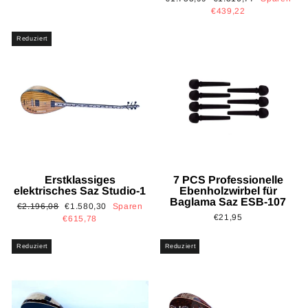
Preis
€439,22
Reduziert
Erstklassiges
7 PCS Professionelle
elektrisches Saz Studio-1
Ebenholzwirbel für
Baglama Saz ESB-107
Normaler
Sonderpreis
€2.196,08
€1.580,30
Sparen
€21,95
Preis
€615,78
Reduziert
Reduziert