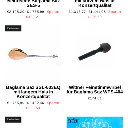
elektrische Baglama Saz
mit kurzem Hals in
SES-5
Konzertqualität
Normaler
Sonderpreis
Normaler
Sonderpreis
€2.195,20
€1.755,99
Sparen
€1.316,77
€1.141,08
Sparen
Preis
Preis
€439,21
€175,69
Reduziert
Baglama Saz SSL-603EQ
Wittner Feinstimmwirbel
mit langem Hals in
für Baglama Saz WPS-404
Konzertqualität
€174,81
Normaler
Sonderpreis
€1.755,99
€1.492,46
Sparen
Preis
€263,53
Reduziert