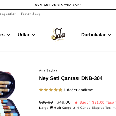
WHATSAPP
CONTACT US VIA
Slayt
gösterisini
Mağazalar
Toptan Satış
duraklat
ars
Udlar
Darbukalar
Ana Sayfa
/
Ney Seti Çantası DNB-304
1 değerlendirme
Normal
İndirimli
$80.00
$49.00
🔥 Bugün
$31.00
Tasar
fiyat
fiyat
Kargo
🚚 Hızlı Kargo: 2–4 Günde Ekspres Teslim