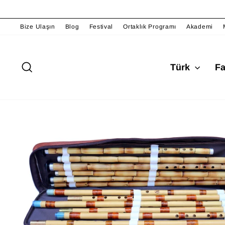
İçeriğe
atla
Bize Ulaşın
Blog
Festival
Ortaklık Programı
Akademi
Ara
Türk
F