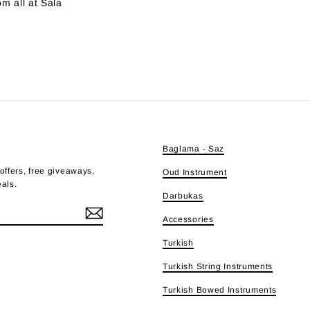
m all at Sala
E
Baglama - Saz
offers, free giveaways,
Oud Instrument
eals.
Darbukas
Accessories
Turkish
e
Turkish String Instruments
Turkish Bowed Instruments