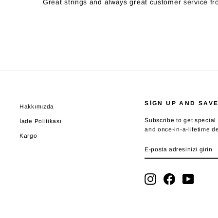
Great strings and always great customer service fro
SIGN UP AND SAV
Hakkımızda
Subscribe to get special 
İade Politikası
and once-in-a-lifetime d
Kargo
E-
ABONE
POSTA
OL
ADRESINIZI
GIRIN
Instagram
Facebook
YouTub