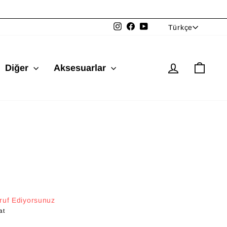
Dil
Instagram
Facebook
YouTube
Türkçe
Giriş yap
Sepe
Diğer
Aksesuarlar
ruf Ediyorsunuz
at