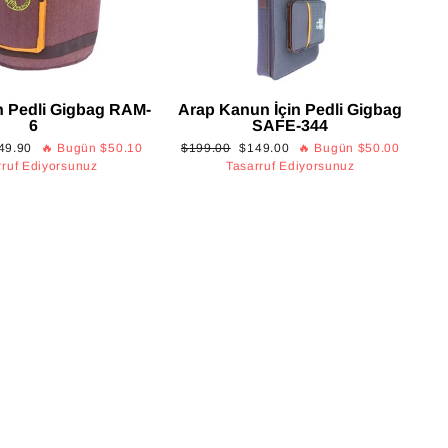
n Pedli Gigbag RAM-
Arap Kanun İçin Pedli Gigbag
6
SAFE-344
irimli
Normal
İndirimli
49.90
🔥 Bugün
$50.10
$199.00
$149.00
🔥 Bugün
$50.00
at
fiyat
fiyat
rruf Ediyorsunuz
Tasarruf Ediyorsunuz