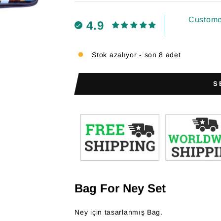
Customer
4.9
Stok azalıyor - son 8 adet
S
Bag For Ney Set
Ney için tasarlanmış Bag.