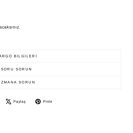
acaksınız.
ARGO BILGILERI
SORU SORUN
UZMANA SORUN
Facebook’ta
X'te
Pinterest’te
Paylaş
Pinle
paylaş
paylaş
pinle