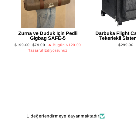
Zurna ve Duduk İçin Pedli
Darbuka Flight Ca
Gigbag SAFE-5
Tekerlekli Sist
Normal
İndirimli
$199.00
$79.00
🔥 Bugün
$120.00
$299.90
fiyat
fiyat
Tasarruf Ediyorsunuz
1 değerlendirmeye dayanmaktadır