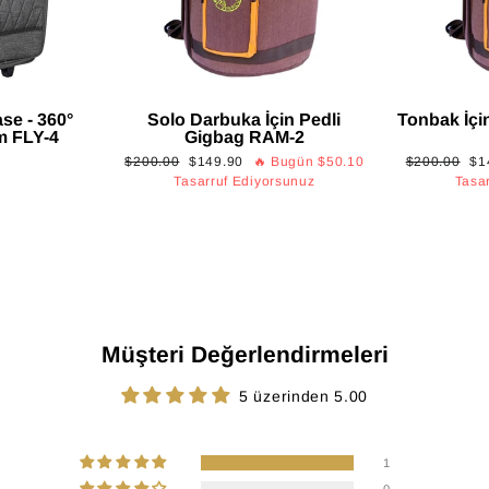
se - 360°
Solo Darbuka İçin Pedli
Tonbak İçi
em FLY-4
Gigbag RAM-2
Normal
İndirimli
Normal
İnd
$200.00
$149.90
🔥 Bugün
$50.10
$200.00
$1
fiyat
fiyat
fiyat
fiy
Tasarruf Ediyorsunuz
Tasa
Müşteri Değerlendirmeleri
5 üzerinden 5.00
1
0